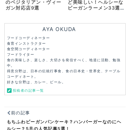
のベジタリアン・ヴィー
ど美味しい！ヘルシーな
ガン対応店9選
ビーガンラーメン33選
【東京・横浜・千葉】
AYA OKUDA
フードコーディネーター
食育インストラクター
食空間コーディネーター
フードライター
食の美味しさ、楽しさ、大切さを発信すべく、地道に活動、勉強
中。
得意分野は、日本の伝統行事食、食の日本史・世界史、テーブル
コーディネート。
好きな分野は、カレー、ビール。
投稿者の記事一覧
前の記事
もちふわビーガンパンケーキ？ハンバーガーなのにヘ
ルシー？5月の人気記事5選！