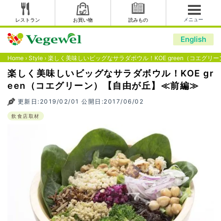
メニュー
レストラン
お買い物
読みもの
English
Home
›
Style
›
楽しく美味しいビッグなサラダボウル！KOE green（コエグリ
楽しく美味しいビッグなサラダボウル！KOE gr
een（コエグリーン）【自由が丘】≪前編≫
更新日:2019/02/01 公開日:2017/06/02
飲食店取材