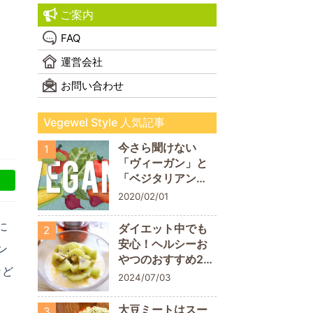
ご案内
FAQ
運営会社
お問い合わせ
Vegewel Style 人気記事
今さら聞けない
1
「ヴィーガン」と
「ベジタリアン」
の違い！
2020/02/01
に
ダイエット中でも
2
安心！ヘルシーお
ン
やつのおすすめ20
など
商品
2024/07/03
大豆ミートはスー
3