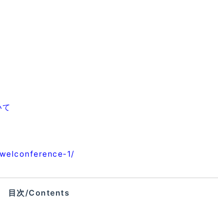
いて
ewelconference-1/
目次/Contents