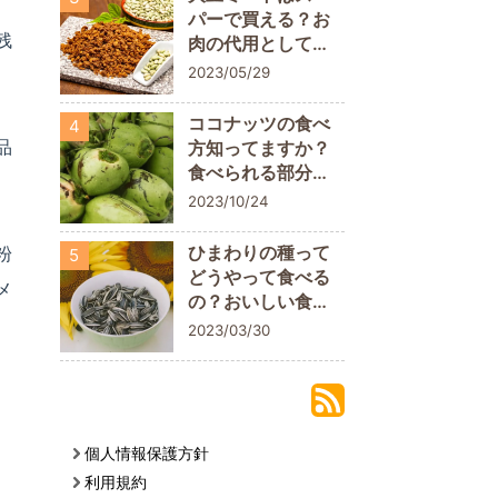
パーで買える？お
残
肉の代用として取
り入れてみよう
2023/05/29
ココナッツの食べ
4
品
方知ってますか？
食べられる部分に
ついておさらいし
2023/10/24
よう
ひまわりの種って
粉
5
どうやって食べる
メ
の？おいしい食べ
方や栄養素を解説
2023/03/30
個人情報保護方針
利用規約