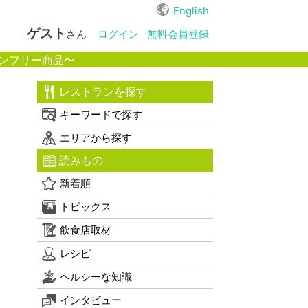
English
ゲスト
さん
ログイン
無料会員登録
ンフリー商品〜
レストランを探す
キーワードで探す
エリアから探す
読みもの
新着順
トピックス
飲食店取材
レシピ
ヘルシーな知識
インタビュー