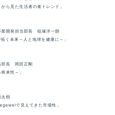
』から見た生活者の食トレンド」
事業開発担当部長 稲塚洋一朗
食品）が拓く未来～人と地球を健康に～」
当部長 岡田正剛
る将来性～」
播太樹
gewelで見えてきた市場性」