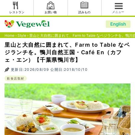
メニュー
レストラン
お買い物
読みもの
English
Home
›
Style
›
里山と大自然に囲まれて、Farm to Table なベジランチを。鴨
里山と大自然に囲まれて、Farm to Table なベ
ジランチを。鴨川自然王国・Café En（カフ
ェ・エン）【千葉県鴨川市】
更新日:2026/08/09 公開日:2018/10/10
飲食店取材