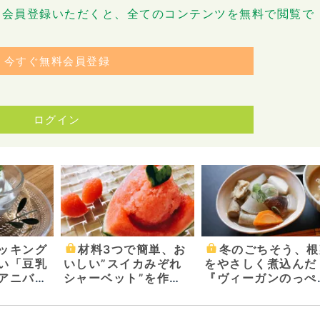
です。会員登録いただくと、全てのコンテンツを無料で閲覧で
今すぐ無料会員登録
ログイン
ッキング
材料3つで簡単、お
冬のごちそう、根
い「豆乳
いしい”スイカみぞれ
をやさしく煮込んだ
アニバー
シャーベット”を作ろ
『ヴィーガンのっぺ
ン柿迫太
う！
汁』
えてもら