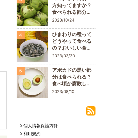
方知ってますか？
食べられる部分に
ついておさらいし
2023/10/24
よう
ひまわりの種って
4
どうやって食べる
の？おいしい食べ
方や栄養素を解説
2023/03/30
アボカドの黒い部
5
分は食べられる？
食べ頃か腐敗して
いるかの判断ポイ
2023/08/10
ント
個人情報保護方針
利用規約