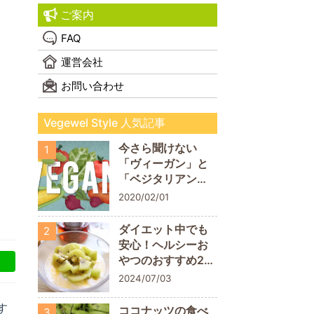
ご案内
FAQ
運営会社
お問い合わせ
Vegewel Style 人気記事
今さら聞けない
1
「ヴィーガン」と
「ベジタリアン」
の違い！
2020/02/01
ダイエット中でも
2
安心！ヘルシーお
やつのおすすめ20
商品
2024/07/03
す
ココナッツの食べ
3