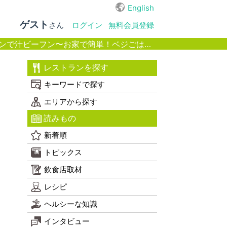
English
ゲスト
さん
ログイン
無料会員登録
で汁ビーフン〜お家で簡単！ベジごはん〜
レストランを探す
食
キーワードで探す
エリアから探す
読みもの
新着順
トピックス
飲食店取材
レシピ
ヘルシーな知識
インタビュー