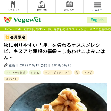
メニュー
レストラン
お買い物
読みもの
English
Home
›
Style
›
秋に弱りやすい「肺」を労わるオススメレシピ。キヌアと蓮根の
会員限定
秋に弱りやすい「肺」を労わるオススメレシ
ピ。キヌアと蓮根の福袋～しあわせこよみごは
ん～
更新日:2022/10/17 公開日:2018/09/25
ヘルシーな知識
レシピ
マクロビオティック
旬
レシピ
限定記事