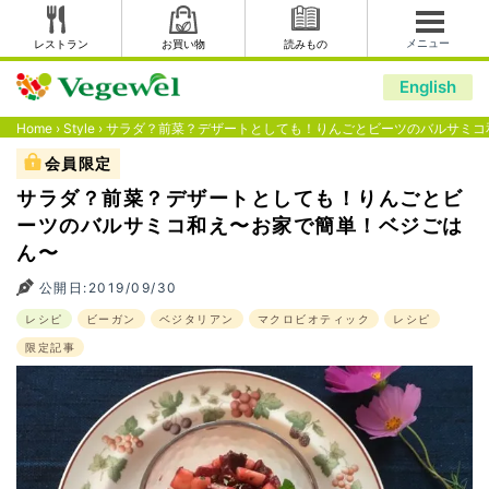
メニュー
レストラン
お買い物
読みもの
English
Home
›
Style
›
サラダ？前菜？デザートとしても！りんごとビーツのバルサミコ
会員限定
サラダ？前菜？デザートとしても！りんごとビ
ーツのバルサミコ和え〜お家で簡単！ベジごは
ん〜
公開日:2019/09/30
レシピ
ビーガン
ベジタリアン
マクロビオティック
レシピ
限定記事