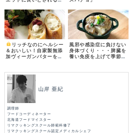
由 ～基本の水キムチの
素と二種類の水キムチ～
リッチなのにヘルシー
風邪や感染症に負けない
＆おいしい！自家製無添
身体づくり・・・脾臓を
加ヴィーガンバターを作
養い免疫を上げて季節の
ろう
変わり目を元気に～しあ
わせこよみごはん ～
山岸 亜紀
調理師
フードコーディネーター
北海道フードマイスター
リマクッキングスクール師範科修了
リマクッキングスクール認定メディカルシェフ