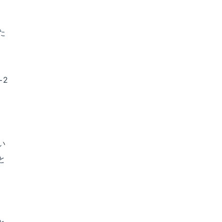
た
−2
い
と