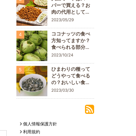
パーで買える？お
肉の代用として取
り入れてみよう
2023/05/29
）
ココナッツの食べ
4
方知ってますか？
食べられる部分に
ついておさらいし
2023/10/24
よう
ひまわりの種って
5
どうやって食べる
の？おいしい食べ
方や栄養素を解説
2023/03/30
個人情報保護方針
利用規約