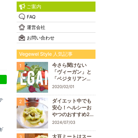
ご案内
FAQ
運営会社
お問い合わせ
Vegewel Style 人気記事
今さら聞けない
1
「ヴィーガン」と
「ベジタリアン」
の違い！
2020/02/01
テ
ダイエット中でも
2
安心！ヘルシーお
やつのおすすめ20
商品
2024/07/03
ギ
大豆ミートはスー
3