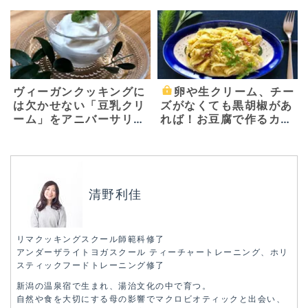
由 ～基本の水キムチの
ろう
素と二種類の水キムチ～
ヴィーガンクッキングに
卵や生クリーム、チー
は欠かせない「豆乳クリ
ズがなくても黒胡椒があ
ーム」をアニバーサリー
れば！お豆腐で作るカル
ガーデン柿迫太陽シェフ
ボナーラ〜お家で簡単！
に教えてもらいました！
ベジごはん〜
清野利佳
リマクッキングスクール師範科修了
アンダーザライトヨガスクール ティーチャートレーニング、ホリ
スティックフードトレーニング修了
新潟の温泉宿で生まれ、湯治文化の中で育つ。
自然や食を大切にする母の影響でマクロビオティックと出会い、