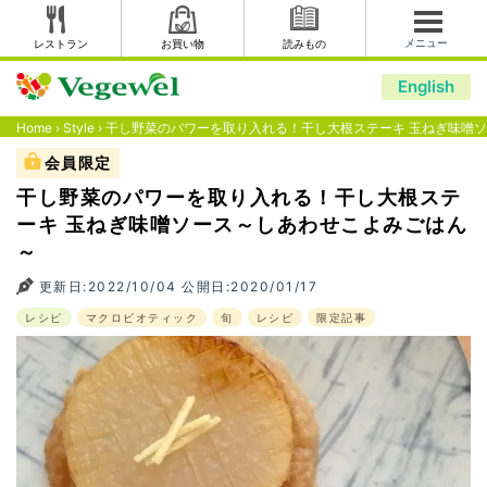
メニュー
レストラン
お買い物
読みもの
English
Home
›
Style
›
干し野菜のパワーを取り入れる！干し大根ステーキ 玉ねぎ味噌
会員限定
干し野菜のパワーを取り入れる！干し大根ステ
ーキ 玉ねぎ味噌ソース～しあわせこよみごはん
～
更新日:2022/10/04 公開日:2020/01/17
レシピ
マクロビオティック
旬
レシピ
限定記事