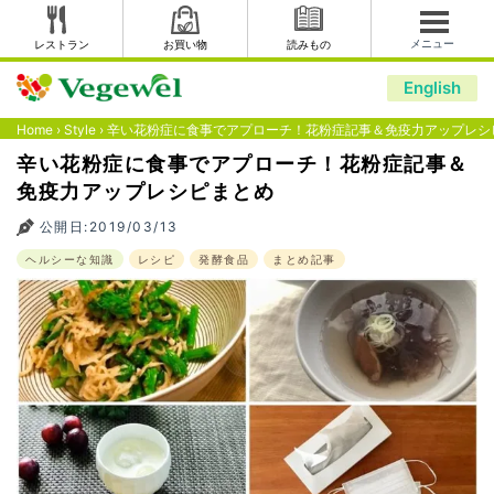
メニュー
レストラン
お買い物
読みもの
English
Home
›
Style
›
辛い花粉症に食事でアプローチ！花粉症記事＆免疫力アップレシ
辛い花粉症に食事でアプローチ！花粉症記事＆
免疫力アップレシピまとめ
公開日:2019/03/13
ヘルシーな知識
レシピ
発酵食品
まとめ記事