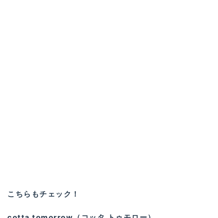
こちらもチェック！
cotta tomorrow（コッタ トゥモロー）