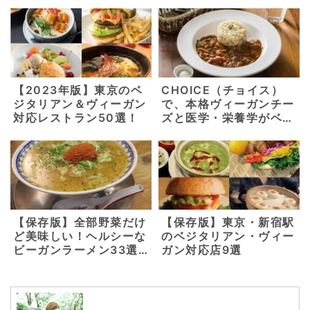
【2023年版】東京のベ
CHOICE（チョイス）
ジタリアン＆ヴィーガン
で、本格ヴィーガンチー
対応レストラン50選！
ズと医学・栄養学がベー
スの美味しいヴィーガ
ン・グルテンフリーメニ
ューを。【京都 東山・
三条】
【保存版】全部野菜だけ
【保存版】東京・新宿駅
ど美味しい！ヘルシーな
のベジタリアン・ヴィー
ビーガンラーメン33選
ガン対応店9選
【東京・横浜・千葉】