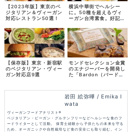
【2023年版】東京のベ
横浜中華街でヘルシー
ジタリアン＆ヴィーガン
に。50種を超えるヴィ
対応レストラン50選！
ーガン台湾素食。好記園
（こうきえん）【横浜
元町・中華街】
【保存版】東京・新宿駅
モンドセレクション金賞
のベジタリアン・ヴィー
のエナジーバーを開発し
ガン対応店9選
た「Bardon（バード
ン）」が都内に店舗をオ
ープン【東京・銀座】
岩田 絵弥曄 / Emika I
wata
ヴィーガンフードアナリスト®︎
ベジタリアン・ビーガン・グルテンフリーなどヘルシーな食のフ
ードライターとして活動。 保育士経験から子供たちの未来を守る
ため、オーガニックや自然栽培など食の安全にも取り組む。イン