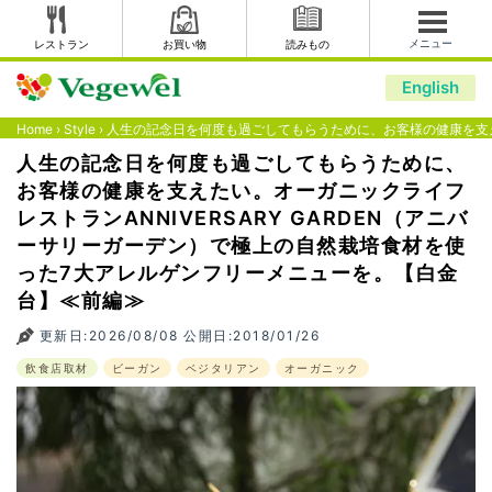
メニュー
レストラン
お買い物
読みもの
English
Home
›
Style
›
人生の記念日を何度も過ごしてもらうために、お客様の健康を支えた
人生の記念日を何度も過ごしてもらうために、
お客様の健康を支えたい。オーガニックライフ
レストランANNIVERSARY GARDEN（アニバ
ーサリーガーデン）で極上の自然栽培食材を使
った7大アレルゲンフリーメニューを。【白金
台】≪前編≫
更新日:2026/08/08 公開日:2018/01/26
飲食店取材
ビーガン
ベジタリアン
オーガニック