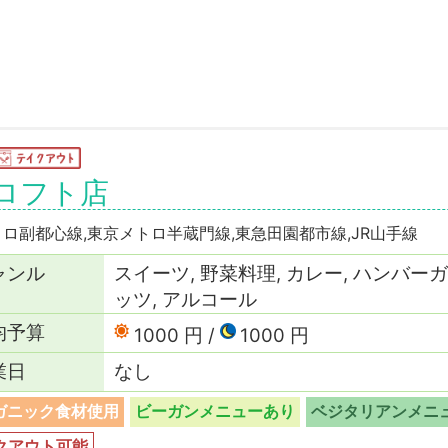
谷ロフト店
ロ副都心線,東京メトロ半蔵門線,東急田園都市線,JR山手線
ャンル
スイーツ, 野菜料理, カレー, ハンバーガ
ッツ, アルコール
均予算
1000 円
1000 円
業日
なし
ガニック食材使用
ビーガンメニューあり
ベジタリアンメニ
クアウト可能