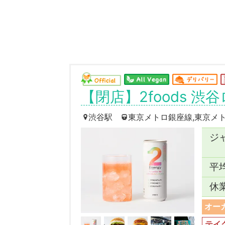
【閉店】2foods 渋
渋谷駅
東京メトロ銀座線,東京メト
ジ
平
休
オー
テイ