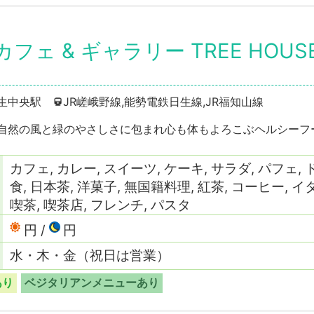
& ギャラリー TREE HOUSE Ter
日生中央駅
JR嵯峨野線,能勢電鉄日生線,JR福知山線
︎＊自然の風と緑のやさしさに包まれ心も体もよろこぶヘルシー
カフェ, カレー, スイーツ, ケーキ, サラダ, パフェ,
食, 日本茶, 洋菓子, 無国籍料理, 紅茶, コーヒー,
喫茶, 喫茶店, フレンチ, パスタ
円
円
水・木・金（祝日は営業）
あり
ベジタリアンメニューあり