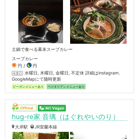
土鍋で食べる幕末スープカレー
スープカレー
円
円
水曜日, 木曜日, 金曜日, 不定休 詳細はinstagram、
休業日
GoogleMapにて随時更新
ビーガンメニューあり
ベジタリアンメニューあり
hug-re家 音璃（はぐれやいのり）
大岸駅
JR室蘭本線