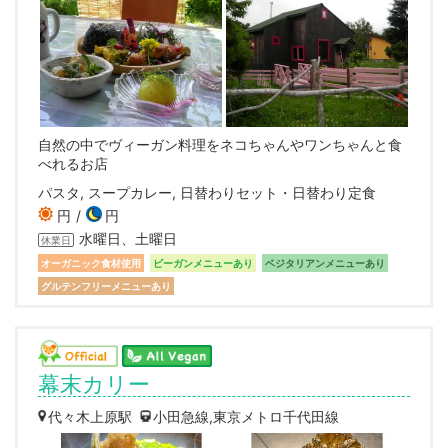
自然の中でヴィーガン料理をネコちゃんやワンちゃんと食
べれるお店
パスタ, スープカレー, 日替わりセット・日替わり定食
円
円
水曜日、土曜日
休業日
オーガニック食材使用
ビーガンメニューあり
ベジタリアンメニューあり
グルテンフリーメニューあり
幕末カリー
代々木上原駅
小田急線,東京メトロ千代田線