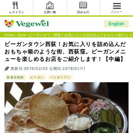
メニュー
レストラン
お買い物
読みもの
English
Home
›
Style
›
ビーガンタウン西荻！お気に入りを詰め込んだおもちゃ箱のよう
ビーガンタウン西荻！お気に入りを詰め込んだ
おもちゃ箱のような街、西荻窪。ビーガンメニ
ューを楽しめるお店をご紹介します！【中編】
更新日:2019/02/02 公開日:2018/01/11
飲食店取材
ビーガン
ベジタリアン