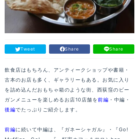
Tweet
Share
Share
飲食店はもちろん、アンティークショップや書籍・
古本のお店も多く、ギャラリーもある。お気に入り
を詰め込んだおもちゃ箱のような街、西荻窪のビー
ガンメニューを楽しめるお店10店舗を
前編
・中編・
後編
でたっぷりご紹介します。
前編
に続いて中編は、『ガネーシャガル』・『Go!