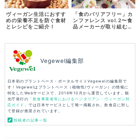
ヴィーガン生活におすす
「食のバリアフリー」カ
めの栄養不足を防ぐ食材
ンファレンス vol.2〜食
とレシピをご紹介！
品メーカーが取り組むべ
きハラールと代替タンパ
ク〜【3月6日】
Vegewel編集部
日本初のプラントベース・ポータルサイトVegewelの編集部で
す！Vegewelはプラントベース（植物性/ヴィーガン）の情報に
特化したWebサービスで、2016年10月から運営しています。観
光庁発行の
「飲食事業者等におけるベジタリアン・ヴィーガン対
応ガイド」
では日本サービスとして唯一掲載され、飲食店に対し
て登録が推奨されています。
投稿者の記事一覧