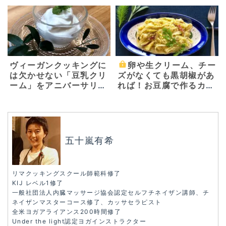
素と二種類の水キムチ～
ヴィーガンクッキングに
卵や生クリーム、チー
は欠かせない「豆乳クリ
ズがなくても黒胡椒があ
ーム」をアニバーサリー
れば！お豆腐で作るカル
ガーデン柿迫太陽シェフ
ボナーラ〜お家で簡単！
に教えてもらいました！
ベジごはん〜
五十嵐有希
リマクッキングスクール師範科修了
KIJ レベル1修了
一般社団法人内臓マッサージ協会認定セルフチネイザン講師、チ
ネイザンマスターコース修了、カッサセラピスト
全米ヨガアライアンス200時間修了
Under the light認定ヨガインストラクター