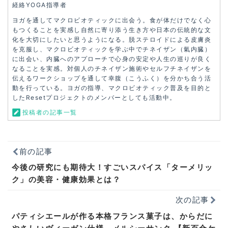
経絡YOGA指導者
ヨガを通してマクロビオティックに出会う。食が体だけでなく心
もつくることを実感し自然に寄り添う生き方や日本の伝統的な文
化を大切にしたいと思うようになる。脱ステロイドによる皮膚炎
を克服し、マクロビオティックを学ぶ中でチネイザン（氣内臓）
に出会い、内臓へのアプローチで心身の安定や人生の巡りが良く
なることを実感。対個人のチネイザン施術やセルフチネイザンを
伝えるワークショップを通して幸腹（こうふく）を分かち合う活
動を行っている。ヨガの指導、マクロビオティック普及を目的と
したResetプロジェクトのメンバーとしても活動中。
投稿者の記事一覧
前の記事
今後の研究にも期待大！すごいスパイス「ターメリッ
ク」の美容・健康効果とは？
次の記事
パティシエールが作る本格フランス菓子は、からだに