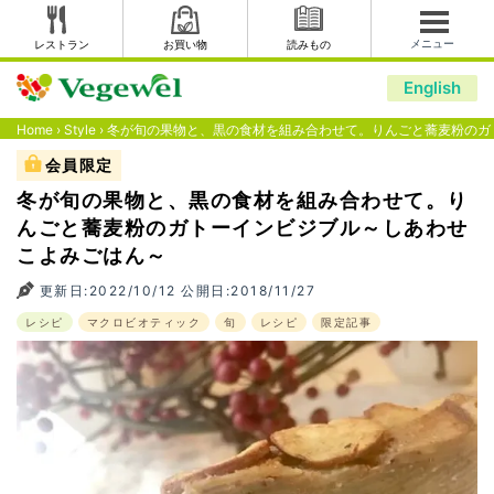
メニュー
レストラン
お買い物
読みもの
English
Home
›
Style
›
冬が旬の果物と、黒の食材を組み合わせて。りんごと蕎麦粉のガ
会員限定
冬が旬の果物と、黒の食材を組み合わせて。り
んごと蕎麦粉のガトーインビジブル～しあわせ
こよみごはん～
更新日:2022/10/12 公開日:2018/11/27
レシピ
マクロビオティック
旬
レシピ
限定記事