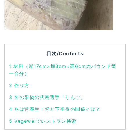
目次/Contents
1
材料（縦17cm×横8cm×高6cmのパウンド型
一台分）
2
作り方
3
冬の果物の代表選手「りんご」
4
冬は腎養生！腎と下半身の関係とは？
5
Vegewelでレストラン検索