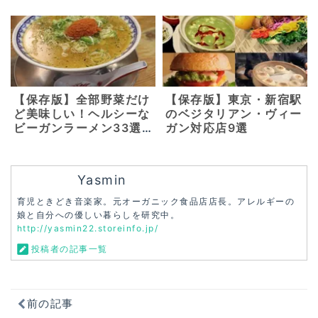
スの美味しいヴィーガ
ン・グルテンフリーメニ
ューを。【京都 東山・
三条】
【保存版】全部野菜だけ
【保存版】東京・新宿駅
ど美味しい！ヘルシーな
のベジタリアン・ヴィー
ビーガンラーメン33選
ガン対応店9選
【東京・横浜・千葉】
Yasmin
育児ときどき音楽家。元オーガニック食品店店長。アレルギーの
娘と自分への優しい暮らしを研究中。
http://yasmin22.storeinfo.jp/
投稿者の記事一覧
前の記事