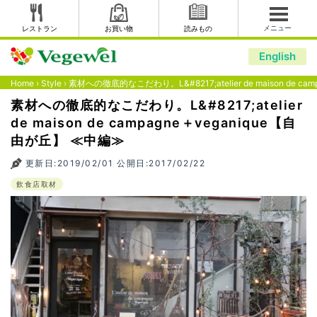
メニュー
レストラン
お買い物
読みもの
English
Home
›
Style
›
素材への徹底的なこだわり。L&#8217;atelier de maison de c
素材への徹底的なこだわり。L&#8217;atelier
de maison de campagne＋veganique【自
由が丘】 ≪中編≫
更新日:2019/02/01 公開日:2017/02/22
飲食店取材