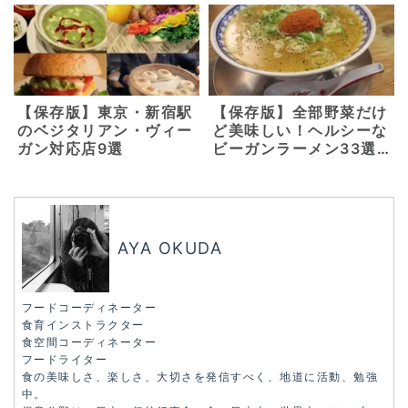
ン・グルテンフリーメニ
ューを。【京都 東山・
三条】
【保存版】東京・新宿駅
【保存版】全部野菜だけ
のベジタリアン・ヴィー
ど美味しい！ヘルシーな
ガン対応店9選
ビーガンラーメン33選
【東京・横浜・千葉】
AYA OKUDA
フードコーディネーター
食育インストラクター
食空間コーディネーター
フードライター
食の美味しさ、楽しさ、大切さを発信すべく、地道に活動、勉強
中。