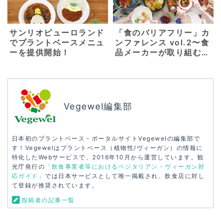
サンリオピューロランド
「食のバリアフリー」カ
でプラントベースメニュ
ンファレンス vol.2〜食
ーを提供開始！
品メーカーが取り組むべ
きハラールと代替タンパ
ク〜【3月6日】
Vegewel編集部
日本初のプラントベース・ポータルサイトVegewelの編集部で
す！Vegewelはプラントベース（植物性/ヴィーガン）の情報に
特化したWebサービスで、2016年10月から運営しています。観
光庁発行の
「飲食事業者等におけるベジタリアン・ヴィーガン対
応ガイド」
では日本サービスとして唯一掲載され、飲食店に対し
て登録が推奨されています。
投稿者の記事一覧