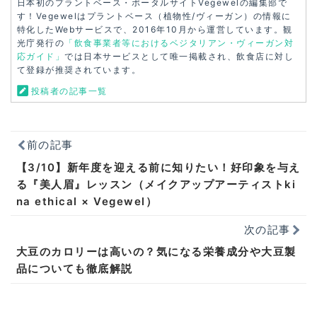
日本初のプラントベース・ポータルサイトVegewelの編集部で
す！Vegewelはプラントベース（植物性/ヴィーガン）の情報に
特化したWebサービスで、2016年10月から運営しています。観
光庁発行の
「飲食事業者等におけるベジタリアン・ヴィーガン対
応ガイド」
では日本サービスとして唯一掲載され、飲食店に対し
て登録が推奨されています。
投稿者の記事一覧
前の記事
【3/10】新年度を迎える前に知りたい！好印象を与え
る『美人眉』レッスン（メイクアップアーティストki
na ethical × Vegewel）
次の記事
⼤⾖のカロリーは⾼いの？気になる栄養成分や⼤⾖製
品についても徹底解説