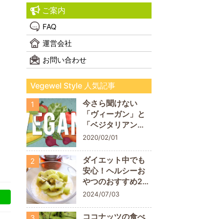
ご案内
FAQ
運営会社
お問い合わせ
Vegewel Style 人気記事
今さら聞けない
1
「ヴィーガン」と
「ベジタリアン」
の違い！
2020/02/01
ダイエット中でも
2
安心！ヘルシーお
やつのおすすめ20
商品
2024/07/03
ココナッツの食べ
3