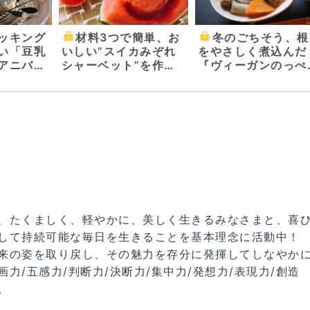
ッキング
材料3つで簡単、お
冬のごちそう、根
い「豆乳
いしい”スイカみぞれ
をやさしく煮込んだ
アニバー
シャーベット”を作ろ
『ヴィーガンのっぺ
ン柿迫太
う！
汁』
えてもら
、たくましく、軽やかに、美しく生きるみなさまと、喜
して持続可能な毎日を生きることを基本理念に活動中！
来の姿を取り戻し、その魅力を存分に発揮してしなやか
力/五感力/判断力/決断力/集中力/発想力/表現力/創造
。