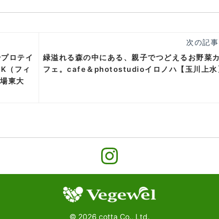
次の記事
やプロテイ
緑溢れる森の中にある、親子でつどえるお野菜
OSK（フィ
フェ。cafe＆photostudioイロノハ【玉川上
駒場東大
©
2026
cotta Co., Ltd.