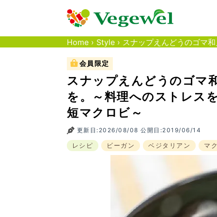
Home
›
Style
›
スナップえんどうのゴマ和え
会員限定
スナップえんどうのゴマ
を。～料理へのストレス
短マクロビ～
更新日:2026/08/08 公開日:2019/06/14
レシピ
ビーガン
ベジタリアン
マ