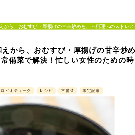
から、おむすび・厚揚げの甘辛炒めを。～料理へのストレスを常備菜
和えから、おむすび・厚揚げの甘辛炒
を常備菜で解決！忙しい女性のための時
クロビオティック
レシピ
常備菜
限定記事