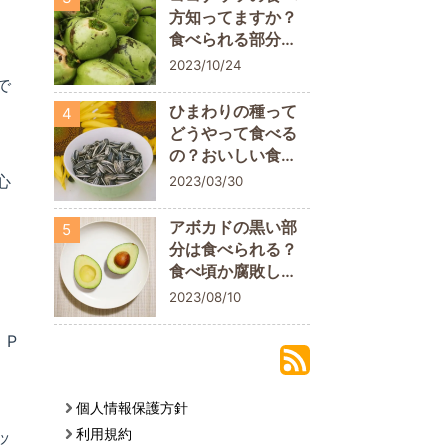
方知ってますか？
食べられる部分に
ついておさらいし
2023/10/24
よう
で
ひまわりの種って
4
どうやって食べる
の？おいしい食べ
方や栄養素を解説
心
2023/03/30
アボカドの黒い部
5
分は食べられる？
食べ頃か腐敗して
いるかの判断ポイ
2023/08/10
ント
 P
個人情報保護方針
利用規約
ッ