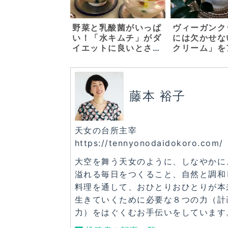
野菜と乳酸菌がいっぱ
ヴィーガンク
い！「水キムチ」がダ
には欠かせな
イエットに良いとされ
クリーム」を
る理由 ～基本の水キ
サリーガーデ
ムチの素と二種類の水
陽シェフに教
キムチ～
いました！
藤本 裕子
天女の台所主宰
https://tennyonodaidokoro.com/
大空を舞う天女のように、しなやかに
溢れる毎日をつくること、自然と調和
料理を通して、おひとりおひとりが本
生きていくために必要な８つの力（計画
力）をはぐくむお手伝いをしています