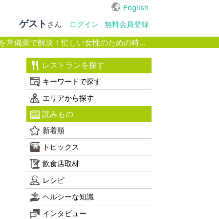
English
ゲスト
さん
ログイン
無料会員登録
で解決！忙しい女性のための時短マクロビ～
レストランを探す
め
キーワードで探す
エリアから探す
読みもの
新着順
トピックス
飲食店取材
レシピ
ヘルシーな知識
インタビュー