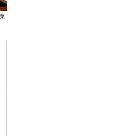
菜
い
び
に