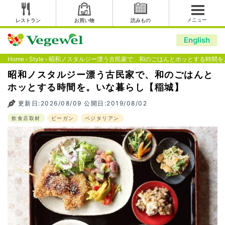
メニュー
レストラン
お買い物
読みもの
English
Home
›
Style
›
昭和ノスタルジー漂う古民家で、和のごはんとホッとする時間を
昭和ノスタルジー漂う古民家で、和のごはんと
ホッとする時間を。いな暮らし【稲城】
更新日:2026/08/09 公開日:2019/08/02
飲食店取材
ビーガン
ベジタリアン