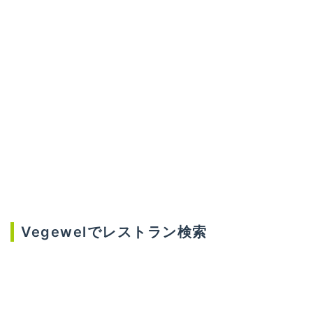
Vegewelでレストラン検索
Vegewelは、ベジタリアン・オーガニック・グルテ
ンフリーなど、あなたの食のライフスタイルに合わ