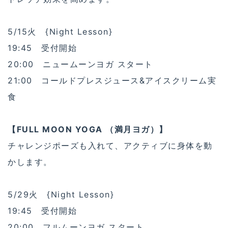
【DAVID OTTO JUICE & KIPPY’S COCO-CREA
M】
住所：東京都渋谷区千駄ヶ谷2-6-3 1F
tel：03-6758- 0620
営業時間：9:00～19:30 (キッピーズ ココクリーム
は11時より営業開始)
イートイン：可 不定休
http://davidottojuice.com/