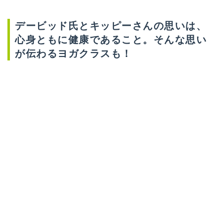
20:00 ニュームーンヨガ スタート
21:00 コールドプレスジュース&アイスクリーム実
食
【FULL MOON YOGA （満月ヨガ）】
チャレンジポーズも入れて、アクティブに身体を動
かします。
5/29火 {Night Lesson}
19:45 受付開始
20:00 フルムーンヨガ スタート
21:00 コールドプレスジュース&アイスクリーム実
食