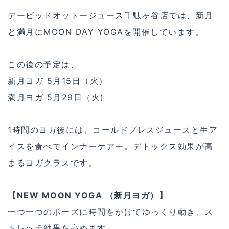
レッスン料金：4,500円（コールドプレスジュース1
本&アイスクリーム2スクープ・2トッピング付き。
税込)
場所：DAVID OTTO JUICE千駄ヶ谷店
各回10名。店頭もしくは電話（03-6758-0620）に
て予約可。
ジュースとアイスで痩せてしまった！なんて言う声
も聞けそうな、これからのシーズンが楽しみな2店舗
です。