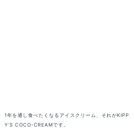
デービッド氏とキッピーさんの思いは、
心身ともに健康であること。そんな思い
が伝わるヨガクラスも！
デービッドオットージュース千駄ヶ谷店では、新月
と満月にMOON DAY YOGAを開催しています。