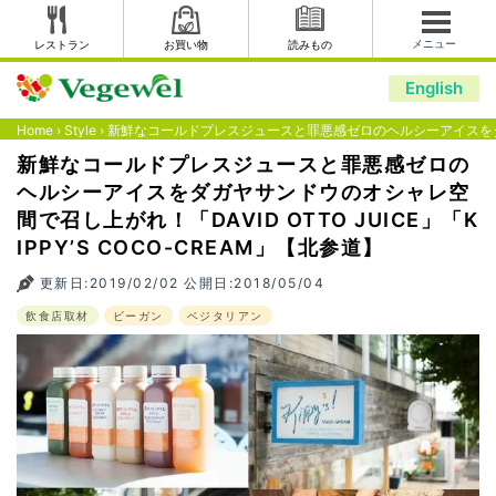
メニュー
レストラン
お買い物
読みもの
English
Home
›
Style
›
新鮮なコールドプレスジュースと罪悪感ゼロのヘルシーアイスをダガヤサン
新鮮なコールドプレスジュースと罪悪感ゼロの
ヘルシーアイスをダガヤサンドウのオシャレ空
間で召し上がれ！「DAVID OTTO JUICE」「K
IPPY’S COCO-CREAM」【北参道】
更新日:2019/02/02 公開日:2018/05/04
飲食店取材
ビーガン
ベジタリアン