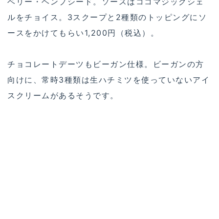
ベリー・ヘンプシード。ソースはココマジックシェ
ルをチョイス。3スクープと2種類のトッピングにソ
ースをかけてもらい1,200円（税込）。
チョコレートデーツもビーガン仕様。ビーガンの方
向けに、常時3種類は生ハチミツを使っていないアイ
スクリームがあるそうです。
ソースはかけたときは温かいのですが、アイスで冷
やされてパリッとした食感になるのが絶妙のトッピ
ングです。ぜひお試しあれ！
冬場はアイスを食べて体が冷えてしまうので、温か