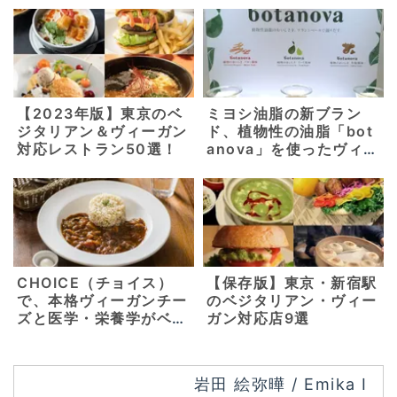
【2023年版】東京のベ
ミヨシ油脂の新ブラン
ジタリアン＆ヴィーガン
ド、植物性の油脂「bot
対応レストラン50選！
anova」を使ったヴィー
ガンコースが「SHE me
guro」にてスタート！
【東京・目黒】
CHOICE（チョイス）
【保存版】東京・新宿駅
で、本格ヴィーガンチー
のベジタリアン・ヴィー
ズと医学・栄養学がベー
ガン対応店9選
スの美味しいヴィーガ
ン・グルテンフリーメニ
ューを。【京都 東山・
岩田 絵弥曄 / Emika I
三条】