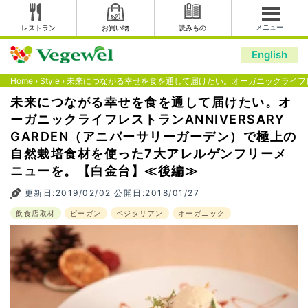
メニュー
レストラン
お買い物
読みもの
English
Home
›
Style
›
未来につながる幸せを食を通して届けたい。オーガニックライフレス
未来につながる幸せを食を通して届けたい。オ
ーガニックライフレストランANNIVERSARY
GARDEN（アニバーサリーガーデン）で極上の
自然栽培食材を使った7大アレルゲンフリーメ
ニューを。【白金台】≪後編≫
更新日:2019/02/02 公開日:2018/01/27
飲食店取材
ビーガン
ベジタリアン
オーガニック