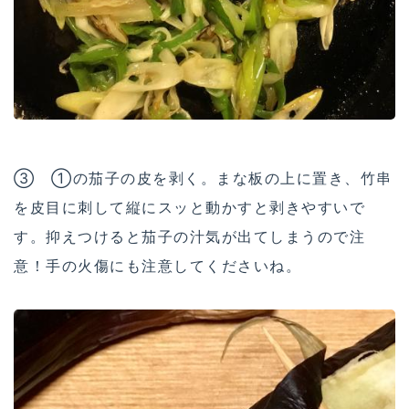
③ ①の茄子の皮を剥く。まな板の上に置き、竹串
を皮目に刺して縦にスッと動かすと剥きやすいで
す。抑えつけると茄子の汁気が出てしまうので注
意！手の火傷にも注意してくださいね。