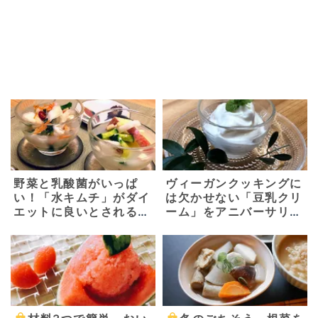
野菜と乳酸菌がいっぱ
ヴィーガンクッキングに
い！「水キムチ」がダイ
は欠かせない「豆乳クリ
エットに良いとされる理
ーム」をアニバーサリー
由 ～基本の水キムチの
ガーデン柿迫太陽シェフ
素と二種類の水キムチ～
に教えてもらいました！