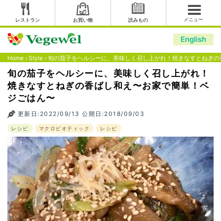
メニュー
レストラン
お買い物
読みもの
English
Home
›
Style
›
旬の茄子をヘルシーに、美味しく召し上がれ！焼きなすとねぎの
旬の茄子をヘルシーに、美味しく召し上がれ！
焼きなすとねぎの香ばし和え〜お家で簡単！ベ
ジごはん〜
更新日:2022/09/13 公開日:2018/09/03
レシピ
マクロビオティック
レシピ