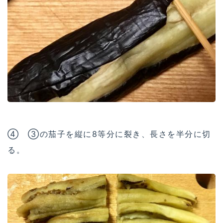
④ ③の茄子を縦に8等分に裂き、長さを半分に切
る。