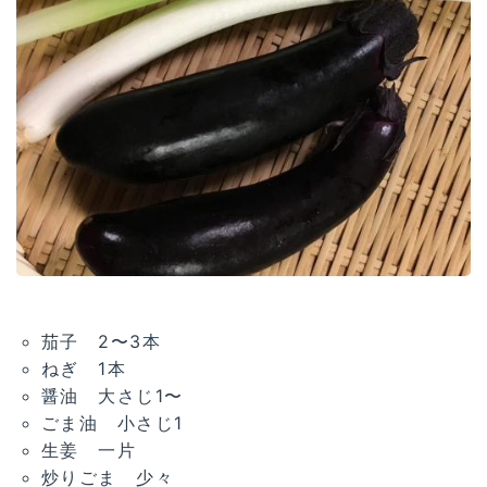
茄子 2〜3本
ねぎ 1本
醤油 大さじ1〜
ごま油 小さじ1
生姜 一片
炒りごま 少々