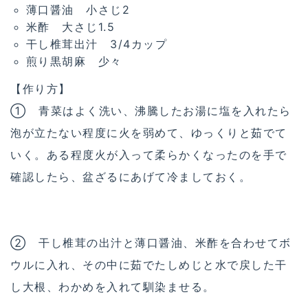
薄口醤油 小さじ2
米酢 大さじ1.5
干し椎茸出汁 3/4カップ
煎り黒胡麻 少々
【作り方】
① 青菜はよく洗い、沸騰したお湯に塩を入れたら
泡が立たない程度に火を弱めて、ゆっくりと茹でて
いく。ある程度火が入って柔らかくなったのを手で
確認したら、盆ざるにあげて冷ましておく。
② 干し椎茸の出汁と薄口醤油、米酢を合わせてボ
ウルに入れ、その中に茹でたしめじと水で戻した干
し大根、わかめを入れて馴染ませる。