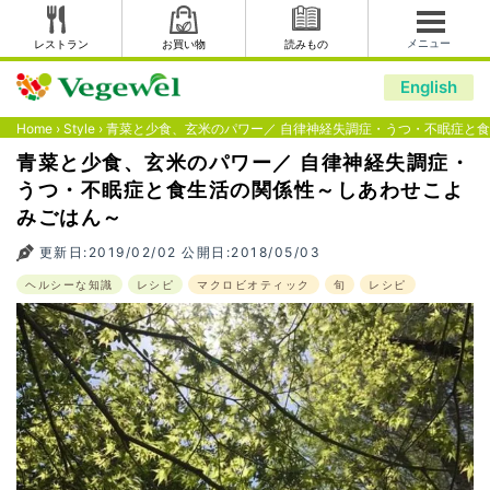
メニュー
レストラン
お買い物
読みもの
English
Home
›
Style
›
青菜と少食、玄米のパワー／ 自律神経失調症・うつ・不眠症と
青菜と少食、玄米のパワー／ 自律神経失調症・
うつ・不眠症と食生活の関係性～しあわせこよ
みごはん～
更新日:2019/02/02 公開日:2018/05/03
ヘルシーな知識
レシピ
マクロビオティック
旬
レシピ