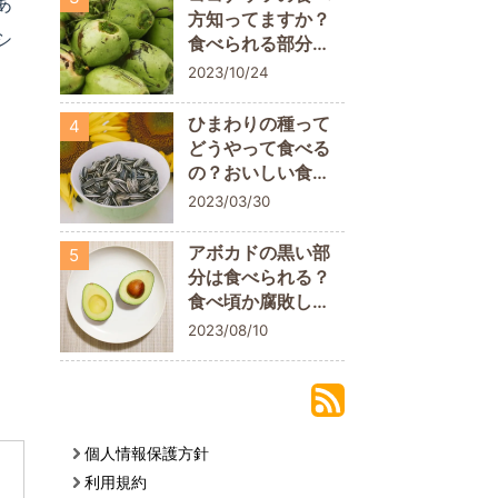
あ
方知ってますか？
シ
食べられる部分に
ついておさらいし
2023/10/24
よう
ひまわりの種って
4
どうやって食べる
の？おいしい食べ
方や栄養素を解説
2023/03/30
アボカドの黒い部
5
分は食べられる？
食べ頃か腐敗して
いるかの判断ポイ
2023/08/10
ント
個人情報保護方針
利用規約