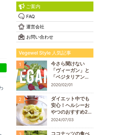
ご案内
FAQ
運営会社
お問い合わせ
Vegewel Style 人気記事
今さら聞けない
1
「ヴィーガン」と
「ベジタリアン」
の違い！
2020/02/01
わ
ダイエット中でも
2
安心！ヘルシーお
やつのおすすめ20
商品
2024/07/03
ココナッツの食べ
3