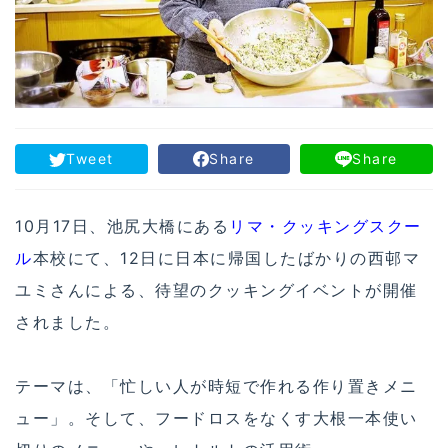
Tweet
Share
Share
10月17日、池尻大橋にある
リマ・クッキングスクー
ル
本校にて、12日に日本に帰国したばかりの西邨マ
ユミさんによる、待望のクッキングイベントが開催
されました。
テーマは、「忙しい人が時短で作れる作り置きメニ
ュー」。そして、フードロスをなくす大根一本使い