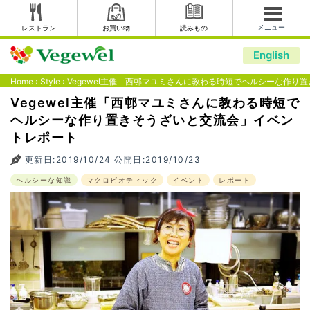
メニュー
レストラン
お買い物
読みもの
English
Home
›
Style
›
Vegewel主催「西邨マユミさんに教わる時短でヘルシーな作り
Vegewel主催「西邨マユミさんに教わる時短で
ヘルシーな作り置きそうざいと交流会」イベン
トレポート
更新日:2019/10/24 公開日:2019/10/23
ヘルシーな知識
マクロビオティック
イベント
レポート