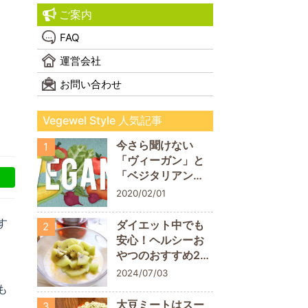
ご案内
FAQ
運営会社
お問い合わせ
Vegewel Style 人気記事
今さら聞けない
1
「ヴィーガン」と
「ベジタリアン」
の違い！
2020/02/01
す
ダイエット中でも
2
安心！ヘルシーお
やつのおすすめ20
商品
2024/07/03
も
大豆ミートはスー
3