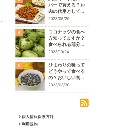
パーで買える？お
肉の代用として取
り入れてみよう
2023/05/29
ド」
ココナッツの食べ
4
方知ってますか？
食べられる部分に
ついておさらいし
2023/10/24
よう
ひまわりの種って
5
どうやって食べる
の？おいしい食べ
方や栄養素を解説
2023/03/30
個人情報保護方針
利用規約