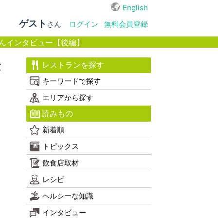
English
ゲスト
さん
ログイン
無料会員登録
んインタビュー【後編】
伝
レストランを探す
キーワードで探す
エリアから探す
読みもの
新着順
トピックス
飲食店取材
レシピ
ヘルシーな知識
インタビュー