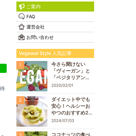
ご案内
FAQ
運営会社
お問い合わせ
Vegewel Style 人気記事
今さら聞けない
1
「ヴィーガン」と
「ベジタリアン」
の違い！
2020/02/01
期待
ダイエット中でも
2
安心！ヘルシーお
やつのおすすめ20
商品
2024/07/03
ココナッツの食べ
3