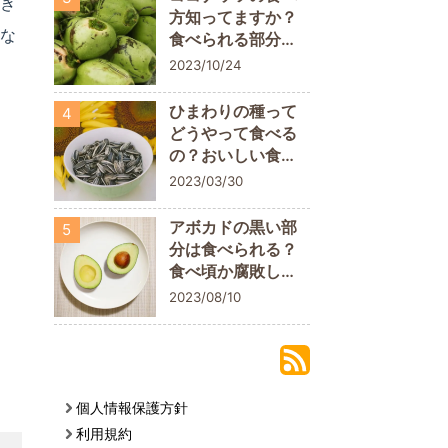
おき
方知ってますか？
くな
食べられる部分に
ついておさらいし
2023/10/24
よう
ひまわりの種って
4
どうやって食べる
の？おいしい食べ
方や栄養素を解説
2023/03/30
アボカドの黒い部
5
分は食べられる？
食べ頃か腐敗して
いるかの判断ポイ
2023/08/10
ント
個人情報保護方針
利用規約