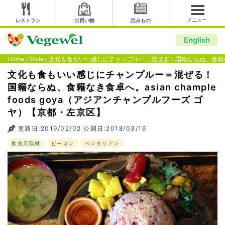
メニュー
レストラン
お買い物
読みもの
English
Home
›
Style
›
文化も食もいい感じにチャンプルー＝混ぜる！国籍ならぬ、食籍なき食卓へ
文化も食もいい感じにチャンプルー＝混ぜる！
国籍ならぬ、食籍なき食卓へ。asian chample
foods goya（アジアンチャンプルフーズ ゴ
ヤ）【京都・左京区】
更新日:2019/02/02 公開日:2018/03/16
飲食店取材
ビーガン
ベジタリアン