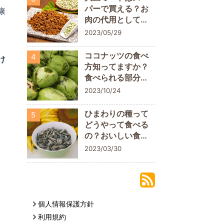
パーで買える？お
康
肉の代用として取
り入れてみよう
2023/05/29
ココナッツの食べ
4
け
方知ってますか？
食べられる部分に
ついておさらいし
2023/10/24
よう
ひまわりの種って
5
どうやって食べる
の？おいしい食べ
方や栄養素を解説
2023/03/30
個人情報保護方針
利用規約