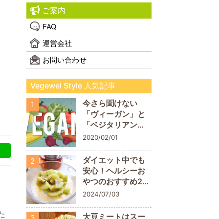
ご案内
FAQ
運営会社
お問い合わせ
Vegewel Style 人気記事
今さら聞けない
1
「ヴィーガン」と
「ベジタリアン」
の違い！
2020/02/01
ダイエット中でも
2
安心！ヘルシーお
やつのおすすめ20
商品
2024/07/03
た
大豆ミートはスー
3