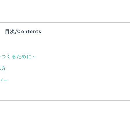
目次/Contents
をつくるために～
べ方
バー