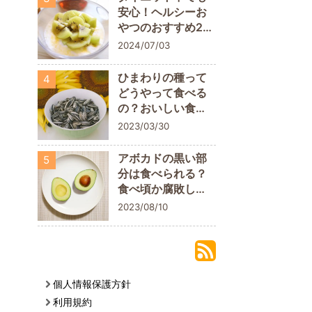
安心！ヘルシーお
やつのおすすめ20
商品
2024/07/03
、
ひまわりの種って
4
どうやって食べる
の？おいしい食べ
方や栄養素を解説
2023/03/30
アボカドの黒い部
5
分は食べられる？
食べ頃か腐敗して
いるかの判断ポイ
2023/08/10
ント
個人情報保護方針
利用規約