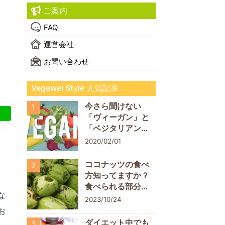
ご案内
FAQ
運営会社
お問い合わせ
Vegewel Style 人気記事
今さら聞けない
1
「ヴィーガン」と
「ベジタリアン」
の違い！
2020/02/01
ココナッツの食べ
2
方知ってますか？
食べられる部分に
な
ついておさらいし
2023/10/24
よう
お
ダイエット中でも
3