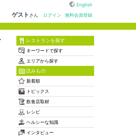
English
ゲスト
さん
ログイン
無料会員登録
ご
レストランを探す
キーワードで探す
エリアから探す
読みもの
新着順
トピックス
飲食店取材
レシピ
ヘルシーな知識
インタビュー