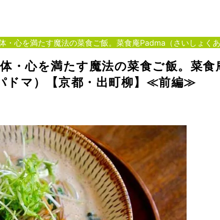
体・心を満たす魔法の菜食ご飯。菜食庵Padma（さいしょく
体・心を満たす魔法の菜食ご飯。菜食
んパドマ）【京都・出町柳】≪前編≫