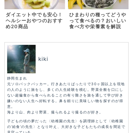
ダイエット中でも安心！
ひまわりの種ってどうや
ヘルシーおやつのおすす
って食べるの？おいしい
め20商品
食べ方や栄養素を解説
kiki
静岡生まれ
元ソロバックパッカー。行きあたりばったりで30ヶ国以上を現地
の人のように旅をし、多くの人生経験を積む。野菜全般を口にし
ない超偏食から食べられることの有り難さを旅を通して学び好き
嫌いのない人生へ好転する。鼻を頼りに美味しい物を探すのが得
意。
海より山、肉より野菜、撮られるより撮るのが好き。
子どもの頃の夢だった〈幼稚園の先生〉を調理師として〈幼稚園
の‘給食’の先生〉となり叶え、大好きな子どもたちの成長を間近で
見守っている。