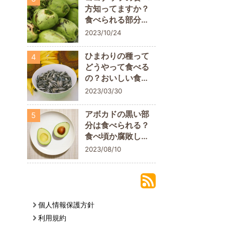
方知ってますか？
食べられる部分に
ついておさらいし
2023/10/24
よう
ひまわりの種って
4
どうやって食べる
の？おいしい食べ
方や栄養素を解説
2023/03/30
アボカドの黒い部
5
分は食べられる？
食べ頃か腐敗して
いるかの判断ポイ
2023/08/10
ント
個人情報保護方針
利用規約