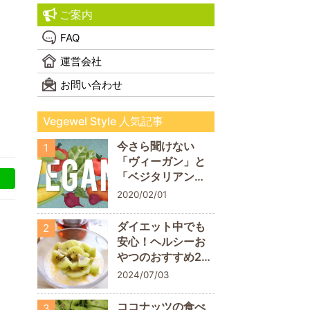
ご案内
FAQ
運営会社
お問い合わせ
Vegewel Style 人気記事
今さら聞けない
1
「ヴィーガン」と
「ベジタリアン」
の違い！
2020/02/01
ダイエット中でも
2
安心！ヘルシーお
やつのおすすめ20
商品
2024/07/03
ココナッツの食べ
3