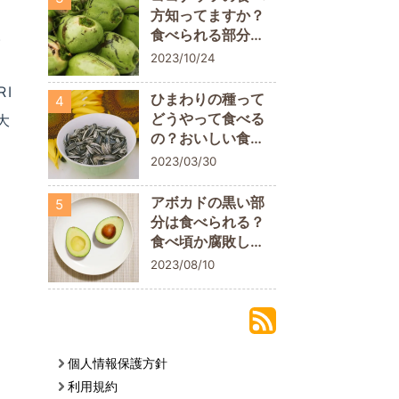
方知ってますか？
。
食べられる部分に
ついておさらいし
2023/10/24
よう
I
ひまわりの種って
4
どうやって食べる
大
の？おいしい食べ
方や栄養素を解説
2023/03/30
アボカドの黒い部
5
分は食べられる？
食べ頃か腐敗して
いるかの判断ポイ
2023/08/10
ント
個人情報保護方針
利用規約