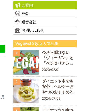
ご案内
FAQ
運営会社
お問い合わせ
Vegewel Style 人気記事
今さら聞けない
1
「ヴィーガン」と
「ベジタリアン」
の違い！
2020/02/01
ダイエット中でも
2
安心！ヘルシーお
やつのおすすめ20
9月
商品
2024/07/03
ココナッツの食べ
3