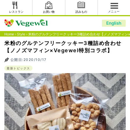
メニュー
レストラン
お買い物
読みもの
English
Home
›
Style
›
米粉のグルテンフリークッキー3種詰め合わせ【ノノズマフィン×V
米粉のグルテンフリークッキー3種詰め合わせ
【ノノズマフィン×Vegewel特別コラボ】
公開日:2020/10/17
最新トピックス