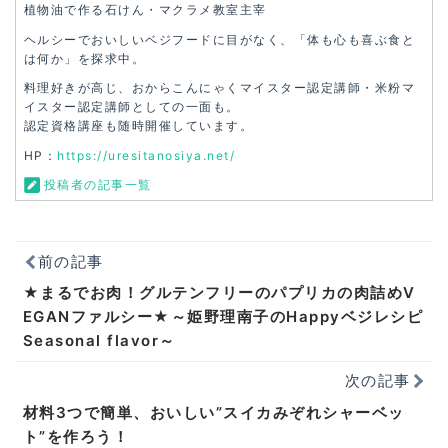
植物油で作る石けん・マクラメ教室主宰
ヘルシーでおいしいベジフードに目がなく、「体も心も喜ぶ食と
は何か」を探求中。
料理好きが高じ、おからこんにゃくマイスター認定講師・米粉マ
イスター認定講師としての一面も。
認定資格講座も随時開催しています。
HP：
https://uresitanosiya.net/
投稿者の記事一覧
前の記事
★まるでお肉！グルテンフリーのパプリカの肉詰めV
EGANファルシー★～姫野理南子のHappyベジレシピ
Seasonal flavor～
次の記事
材料3つで簡単、おいしい”スイカみぞれシャーベッ
ト”を作ろう！