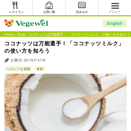
メニュー
レストラン
お買い物
読みもの
English
Home
›
Style
›
ココナッツは万能選手！「ココナッツミルク」の使い方を知ろう
ココナッツは万能選手！「ココナッツミルク」
の使い方を知ろう
公開日:2019/11/16
ヘルシーな知識
食材