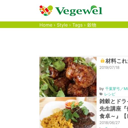
Home
›
Style
›
Tags
›
穀物
材料これ
2019/07/18
by
千葉芽弓／Miy
レシピ
雑穀とドラ
先生講座『
食卓～』【
2018/06/27