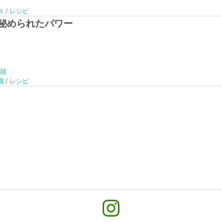
ス
レシピ
秘められたパワー
集部
識
レシピ