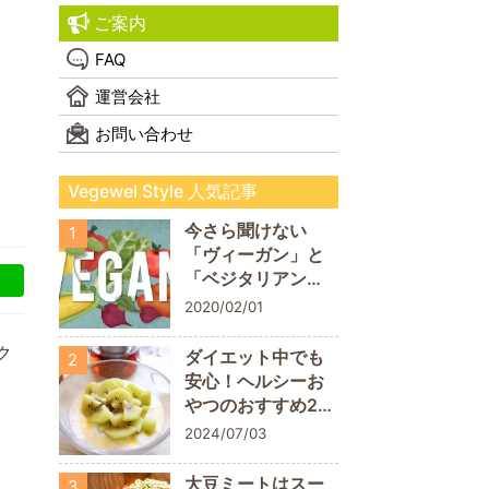
ご案内
FAQ
運営会社
お問い合わせ
Vegewel Style 人気記事
今さら聞けない
1
「ヴィーガン」と
「ベジタリアン」
の違い！
2020/02/01
ク
ダイエット中でも
2
安心！ヘルシーお
やつのおすすめ20
商品
2024/07/03
大豆ミートはスー
3