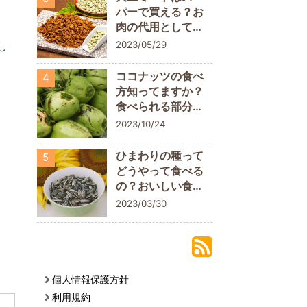
パーで買える？お
肉の代用として取
り入れてみよう
2023/05/29
し
ココナッツの食べ
4
方知ってますか？
食べられる部分に
ついておさらいし
2023/10/24
よう
ひまわりの種って
5
どうやって食べる
の？おいしい食べ
方や栄養素を解説
2023/03/30
個人情報保護方針
利用規約