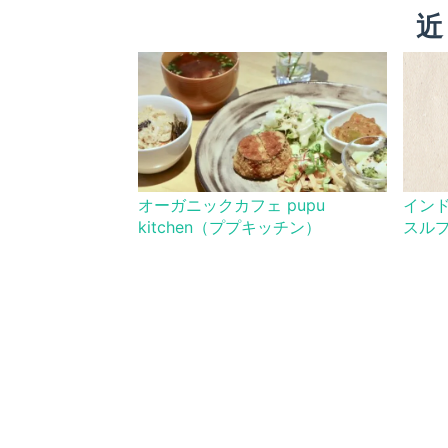
近
オーガニックカフェ pupu
イン
kitchen（ププキッチン）
スル