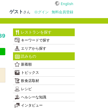
English
ゲスト
さん
ログイン
無料会員登録
レストランを探す
39
キーワードで探す
エリアから探す
読みもの
新着順
トピックス
飲食店取材
レシピ
ヘルシーな知識
インタビュー