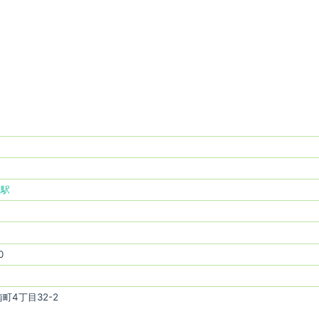
里駅
0
町4丁目32-2