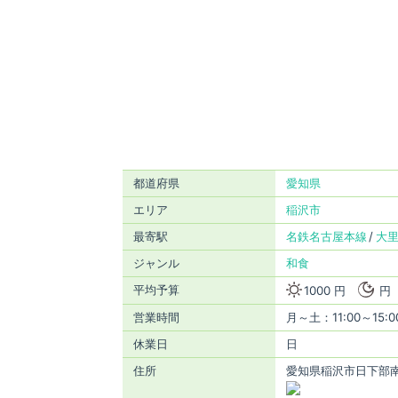
都道府県
愛知県
エリア
稲沢市
最寄駅
名鉄名古屋本線
大
ジャンル
和食
平均予算
1000 円
円
営業時間
月～土：11:00～15:0
休業日
日
住所
愛知県稲沢市日下部南