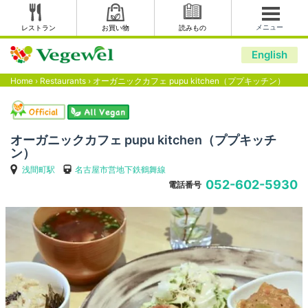
メニュー
レストラン
お買い物
読みもの
English
Home
›
Restaurants
›
オーガニックカフェ pupu kitchen（ププキッチン）
オーガニックカフェ pupu kitchen（ププキッチ
ン）
浅間町駅
名古屋市営地下鉄鶴舞線
052-602-5930
電話番号