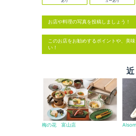
あり
ューあり
お店や料理の写真を投稿しましょう！
このお店をお勧めするポイントや、美味
い！
近
梅の花 富山店
Alsom