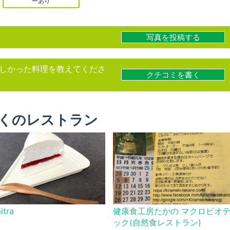
ーあり
写真を投稿する
しかった料理を教えてくださ
クチコミを書く
くのレストラン
itra
健康食工房たかの マクロビオ
ック(自然食レストラン)