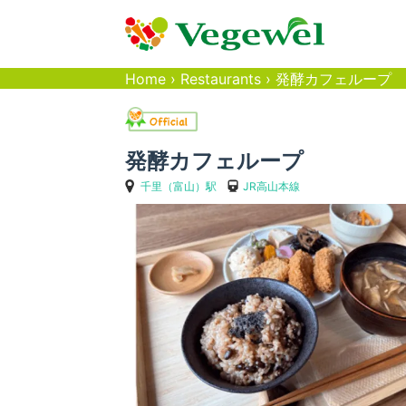
Home
›
Restaurants
›
発酵カフェループ
発酵カフェループ
千里（富山）駅
JR高山本線