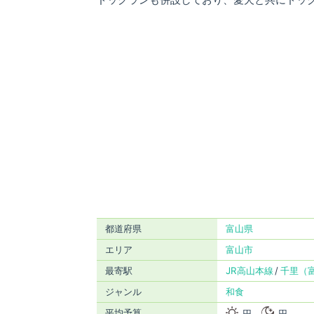
都道府県
富山県
エリア
富山市
最寄駅
JR高山本線
千里（
ジャンル
和食
平均予算
円
円