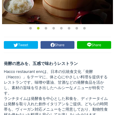
Tweet
Share
Share
発酵の恵みを、五感で味わうレストラン
Hacco restaurant ennは、日本の伝統食文化「発酵
（Hacco）」をテーマに、体と心にやさしい料理を提供する
レストランです。味噌や醤油、甘酒などの発酵食品を活か
し、素材の旨味を引き出したヘルシーなメニューが特長で
す。
ランチタイムは発酵食を中心とした和食を、ディナータイム
は発酵を取り入れた創作イタリアンをご提供。どちらの時間
帯も、ヴィーガン対応メニューをご用意しており、動物性食
材を使わないお料理も安心してお楽しみいただけます。