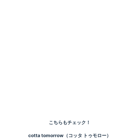
こちらもチェック！
cotta tomorrow（コッタ トゥモロー）