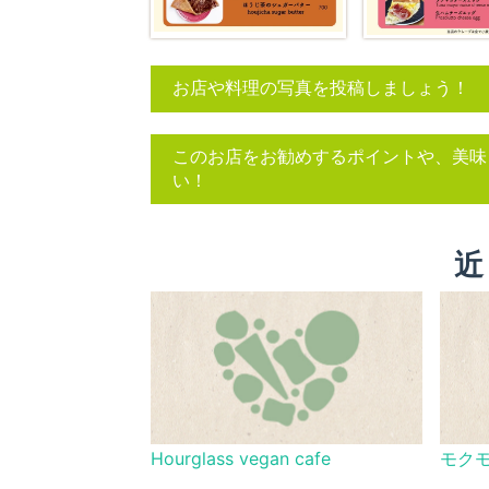
お店や料理の写真を投稿しましょう！
このお店をお勧めするポイントや、美味
い！
近
Hourglass vegan cafe
モク