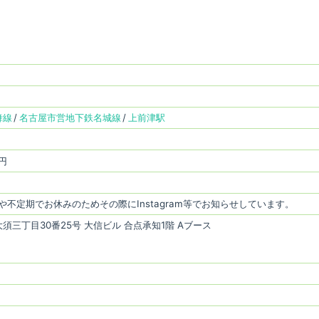
舞線
名古屋市営地下鉄名城線
上前津駅
 円
や不定期でお休みのためその際にInstagram等でお知らせしています。
三丁目30番25号 大信ビル 合点承知1階 Aブース