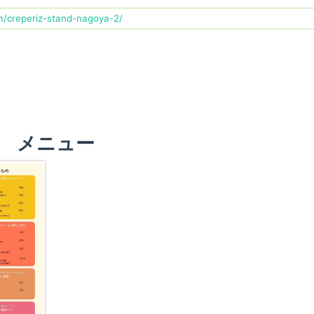
m/creperiz-stand-nagoya-2/
メニュー