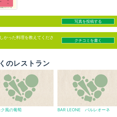
写真を投稿する
しかった料理を教えてくださ
クチコミを書く
くのレストラン
モク風の葡萄
BAR LEONE バルレオーネ