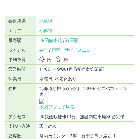
都道府県
北海道
エリア
小樽市
最寄駅
JR函館本線
銭函駅
ジャンル
弁当
惣菜・サイドメニュー
平均予算
円
円
営業時間
11:00〜19:00(商品完売次第閉店)
休業日
水曜日, 不定休あり
住所
北海道小樽市銭函2丁目30-8 ゼニバコテラス
内
地図アプリで見る
アクセス
JR銭函駅徒歩10分、施設内駐車場30台完備
支払い方法
現金のみ
座席数
店内カウンター6席、夏季テラス席あり