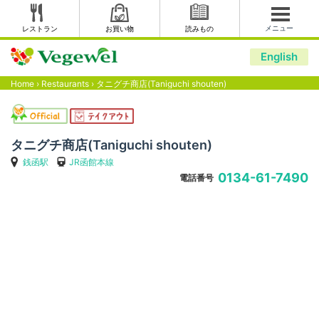
メニュー
レストラン
お買い物
読みもの
English
Home
›
Restaurants
›
タニグチ商店(Taniguchi shouten)
タニグチ商店(Taniguchi shouten)
銭函駅
JR函館本線
0134-61-7490
電話番号