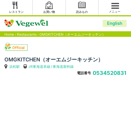
メニュー
レストラン
お買い物
読みもの
English
Home
›
Restaurants
›
OMGKITCHEN（オーエムジーキッチン）
OMGKITCHEN（オーエムジーキッチン）
浜松駅
JR東海道本線
東海道新幹線
0534520831
電話番号