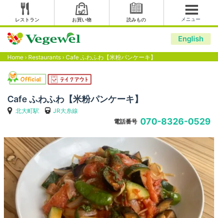
メニュー
レストラン
お買い物
読みもの
English
Home
›
Restaurants
›
Cafe ふわふわ【米粉パンケーキ】
Cafe ふわふわ【米粉パンケーキ】
北大町駅
JR大糸線
070-8326-0529
電話番号